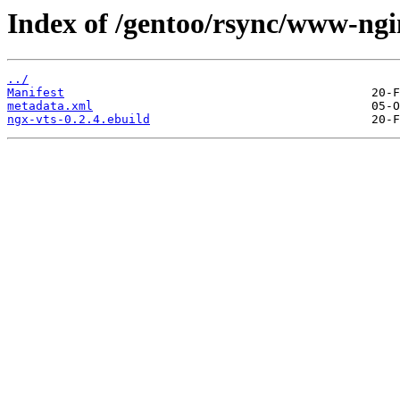
Index of /gentoo/rsync/www-ngi
../
Manifest
metadata.xml
ngx-vts-0.2.4.ebuild