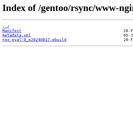
Index of /gentoo/rsync/www-ngi
../
Manifest
metadata.xml
ngx-eval-0_p20240817.ebuild