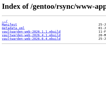
Index of /gentoo/rsync/www-ap
../
Manifest
metadata.xml
vaultwarden-web-2026.1.1.ebuild
vaultwarden-web-2026.4.1.ebuild
vaultwarden-web-2026.6.4.ebuild