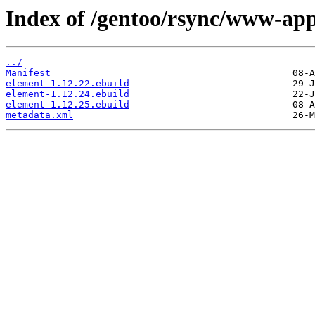
Index of /gentoo/rsync/www-app
../
Manifest
element-1.12.22.ebuild
element-1.12.24.ebuild
element-1.12.25.ebuild
metadata.xml