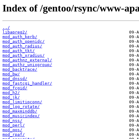
Index of /gentoo/rsync/www-apa
../
libapreq2/
mod_auth_kerb/
mod_auth_openidc/
mod_auth_radius/
mod_auth_tkt/
mod_auth_xradius/
mod_authnz_external/
mod_authz_unixgroup/
mod_backtrace/
mod_bw/
mod_dnssd/
mod_fastcgi_handler/
mod_fcgid/
mod_h2/
mod_jk/
mod_limitipconn/
mod_log_rotate/
mod_maxminddb/
mod_musicindex/
mod_nss/
mod_perl/
mod_qos/
mod_rpaf/