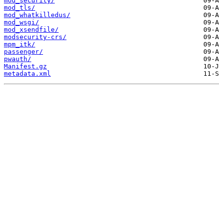
mod_security/
mod_tls/
mod_whatkilledus/
mod_wsgi/
mod_xsendfile/
modsecurity-crs/
mpm_itk/
passenger/
pwauth/
Manifest.gz
metadata.xml