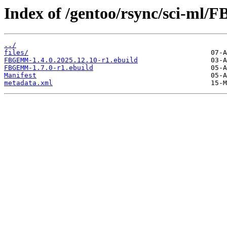
Index of /gentoo/rsync/sci-ml
../
files/
FBGEMM-1.4.0.2025.12.10-r1.ebuild
FBGEMM-1.7.0-r1.ebuild
Manifest
metadata.xml