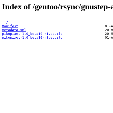
Index of /gentoo/rsync/gnustep-
../
Manifest
metadata.xml
pikopixel-1.0_beta10-r1.ebuild
pikopixel-1.0_beta10-r3.ebuild