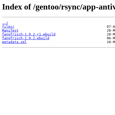
Index of /gentoo/rsync/app-antiv
../
files/
Manifest
fangfrisch-1.9.2-r1.ebuild
fangfrisch-1.9.2.ebuild
metadata.xml